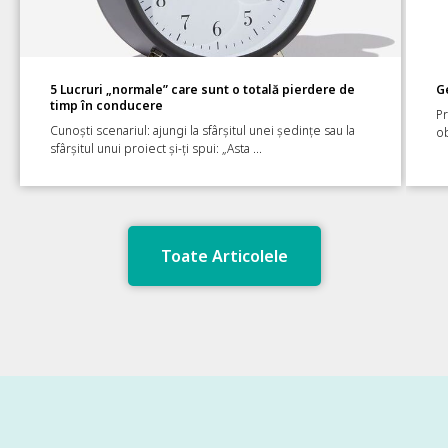
5 Lucruri „normale” care sunt o totală pierdere de
Ge
timp în conducere
Pr
Cunoști scenariul: ajungi la sfârșitul unei ședințe sau la
ob
sfârșitul unui proiect și-ți spui: „Asta ...
Toate Articolele