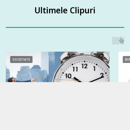
Ultimele Clipuri
SOCIETATE
BI
30.04.2021
28.03.