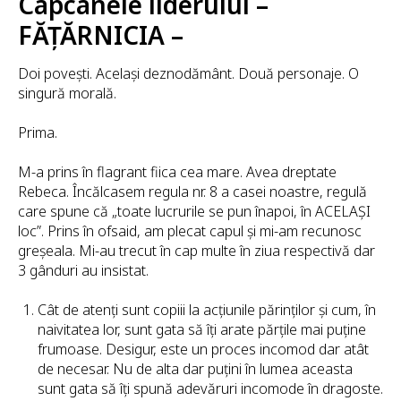
Capcanele liderului –
FĂȚĂRNICIA –
Doi povești. Același deznodământ. Două personaje. O
singură morală.
Prima.
M-a prins în flagrant fiica cea mare. Avea dreptate
Rebeca. Încălcasem regula nr. 8 a casei noastre, regulă
care spune că „toate lucrurile se pun înapoi, în ACELAȘI
loc”. Prins în ofsaid, am plecat capul și mi-am recunosc
greșeala. Mi-au trecut în cap multe în ziua respectivă dar
3 gânduri au insistat.
Cât de atenți sunt copiii la acțiunile părinților și cum, în
naivitatea lor, sunt gata să îți arate părțile mai puține
frumoase. Desigur, este un proces incomod dar atât
de necesar. Nu de alta dar puțini în lumea aceasta
sunt gata să îți spună adevăruri incomode în dragoste.