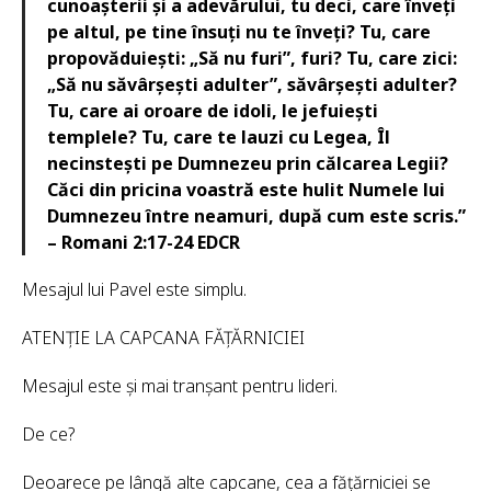
cunoașterii și a adevărului, tu deci, care înveți
pe altul, pe tine însuți nu te înveți? Tu, care
propovăduiești: „Să nu furi”, furi? Tu, care zici:
„Să nu săvârșești adulter”, săvârșești adulter?
Tu, care ai oroare de idoli, le jefuiești
templele? Tu, care te lauzi cu Legea, Îl
necinstești pe Dumnezeu prin călcarea Legii?
Căci din pricina voastră este hulit Numele lui
Dumnezeu între neamuri, după cum este scris.”
– Romani 2:17-24 EDCR
Mesajul lui Pavel este simplu.
ATENȚIE LA CAPCANA FĂȚĂRNICIEI
Mesajul este și mai tranșant pentru lideri.
De ce?
Deoarece pe lângă alte capcane, cea a fățărniciei se