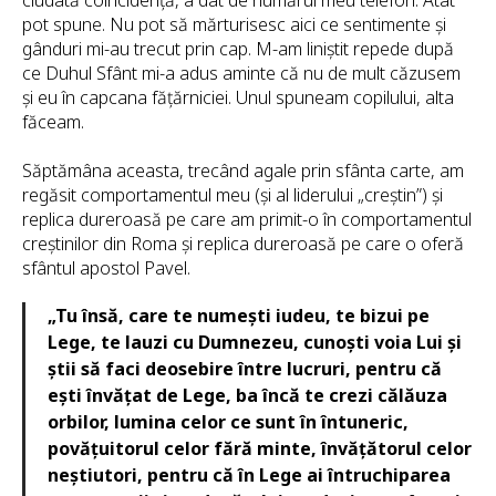
pot spune. Nu pot să mărturisesc aici ce sentimente și
gânduri mi-au trecut prin cap. M-am liniștit repede după
ce Duhul Sfânt mi-a adus aminte că nu de mult căzusem
și eu în capcana fățărniciei. Unul spuneam copilului, alta
făceam.
Săptămâna aceasta, trecând agale prin sfânta carte, am
regăsit comportamentul meu (și al liderului „creștin”) și
replica dureroasă pe care am primit-o în comportamentul
creștinilor din Roma și replica dureroasă pe care o oferă
sfântul apostol Pavel.
„Tu însă, care te numești iudeu, te bizui pe
Lege, te lauzi cu Dumnezeu, cunoști voia Lui și
știi să faci deosebire între lucruri, pentru că
ești învățat de Lege, ba încă te crezi călăuza
orbilor, lumina celor ce sunt în întuneric,
povățuitorul celor fără minte, învățătorul celor
neștiutori, pentru că în Lege ai întruchiparea