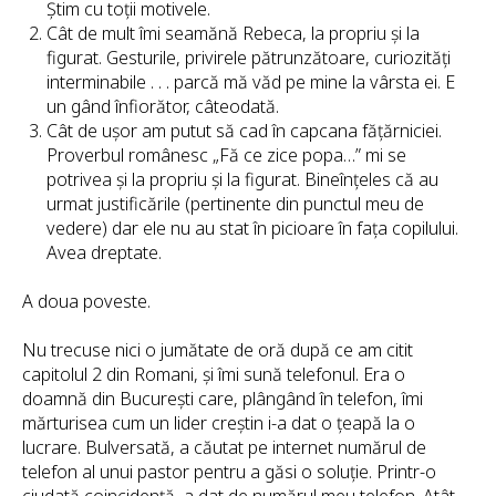
Știm cu toții motivele.
Cât de mult îmi seamănă Rebeca, la propriu și la
figurat. Gesturile, privirele pătrunzătoare, curiozități
interminabile . . . parcă mă văd pe mine la vârsta ei. E
un gând înfiorător, câteodată.
Cât de ușor am putut să cad în capcana fățărniciei.
Proverbul românesc „Fă ce zice popa…” mi se
potrivea și la propriu și la figurat. Bineînțeles că au
urmat justificările (pertinente din punctul meu de
vedere) dar ele nu au stat în picioare în fața copilului.
Avea dreptate.
A doua poveste.
Nu trecuse nici o jumătate de oră după ce am citit
capitolul 2 din Romani, și îmi sună telefonul. Era o
doamnă din București care, plângând în telefon, îmi
mărturisea cum un lider creștin i-a dat o țeapă la o
lucrare. Bulversată, a căutat pe internet numărul de
telefon al unui pastor pentru a găsi o soluție. Printr-o
ciudată coincidență, a dat de numărul meu telefon. Atât