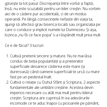
găsește la tot pasul. Discrepanța între vorbă și faptă,
însă, nu este scuzabilă pentru un lider creștin. Nu vorbim
aici de o cădere pur accidentală, ci de un
modus
operandi
. Pe lângă consecințele nefaste din viața ta,
ajungi să afectezi grav biserica locală sau organizația pe
care o conduce și implicit numele lui Dumnezeu. Și așa,
lozinca „nu fă ce face popa” s-a răspândit mult prea mult.
Ce e de făcut? 3 lucruri:
Cultivă prietenii sincere și mature. Nu te mai lăsa
condus de beția popularității și a prieteniilor
superficiale deoarece căderea este mare (și
dureroasă) când oamenii superficiali te urcă cu mare
fast pe un piedestal înalt.
Cultivă o relație cu Duhul Sfânt și Scriptura, 2 aspecte
fundamentale ale umblării creștine. Acestea devin
imperios necesare cu atât mai mult pentru liderul
creștin. Scriptura are cuprinsă în ea adevărurile
incomode ce te aduc înapoi cu picioarele pe pământ,