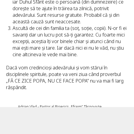
iar Duhul Sfânt este o persoană (din dumnezeire) ce
dorește să te ajute în trăirea ta zilnică, potrivit
adevărului. Sunt resurse gratuite. Probabil că și din
această cauză sunt neaccesate.
Ascultă de cei din familia ta (soț, soție, copii). N-or fi ei
savanți dar un lucru pot să-ți garantez. Cu foarte mici
excepții, aceștia îți vor binele chiar și atunci când nu
mai ești mare și tare. Iar dacă nici ei nu le văd, nu știu
cine altcineva le vede mai bine.
Dacă vom credincioși adevărului și vom stărui în
disciplinele spiritule, poate va veni ziua când proverbul
„FĂ CE ZICE POPA, NU CE FACE POPA” nu va mai fi larg
râspândit.
Adrian Vlad - Pastor al Bisericii „Efraim” Târgoviște
18.12.2020