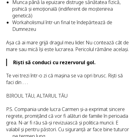
Munca până la epuizare distruge sănătatea fizică,
psihică și emoțională (indiferent de moștenirea
genetică)
Workaholismul într-un final te îndepărtează de
Dumnezeu
Așa că ai mare grijă dragul meu lider. Nu contează cât de
mare sau mică își este lucrarea. Pericolul rămâne același.
Riști să conduci cu rezervorul gol.
Te vei trezi într-o zi că mașina se va opri brusc. Riști să
faci din . . .
BIROUL TĂU, ALTARUL TĂU
P.S. Compania unde lucra Carmen și-a exprimat sincere
regrete, promițând că vor fi alături de familie în perioada
grea. N-ar fi rău să-și revizuiască și politica muncii. E
valabil și pentru păstori. Cu siguranță ar face bine tuturor
. . . pe termen lung.