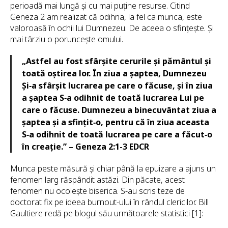
perioadă mai lungă și cu mai puține resurse. Citind
Geneza 2 am realizat că odihna, la fel ca munca, este
valoroasă în ochii lui Dumnezeu. De aceea o sfințește. Și
mai târziu o poruncește omului.
„Astfel au fost sfârșite cerurile și pământul și
toată oștirea lor. În ziua a șaptea, Dumnezeu
Și‑a sfârșit lucrarea pe care o făcuse, și în ziua
a șaptea S‑a odihnit de toată lucrarea Lui pe
care o făcuse. Dumnezeu a binecuvântat ziua a
șaptea și a sfințit‑o, pentru că în ziua aceasta
S‑a odihnit de toată lucrarea pe care a făcut‑o
în creație.” – Geneza 2:1-3 EDCR
Munca peste măsură și chiar până la epuizare a ajuns un
fenomen larg răspândit astăzi. Din păcate, acest
fenomen nu ocolește biserica. S-au scris teze de
doctorat fix pe ideea burnout-ului în rândul clericilor. Bill
Gaultiere redă pe blogul său următoarele statistici [1]: