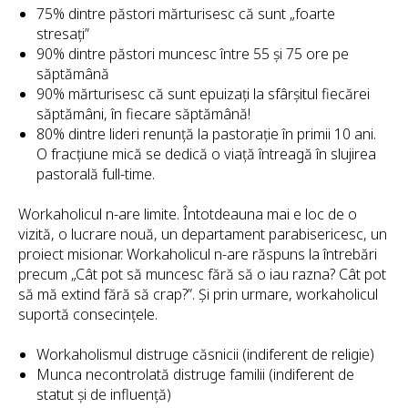
75% dintre păstori mărturisesc că sunt „foarte
stresați”
90% dintre păstori muncesc între 55 și 75 ore pe
săptămână
90% mărturisesc că sunt epuizați la sfârșitul fiecărei
săptămâni, în fiecare săptămână!
80% dintre lideri renunță la pastorație în primii 10 ani.
O fracțiune mică se dedică o viață întreagă în slujirea
pastorală full-time.
Workaholicul n-are limite. Întotdeauna mai e loc de o
vizită, o lucrare nouă, un departament parabisericesc, un
proiect misionar. Workaholicul n-are răspuns la întrebări
precum „Cât pot să muncesc fără să o iau razna? Cât pot
să mă extind fără să crap?”. Și prin urmare, workaholicul
suportă consecințele.
Workaholismul distruge căsnicii (indiferent de religie)
Munca necontrolată distruge familii (indiferent de
statut și de influență)