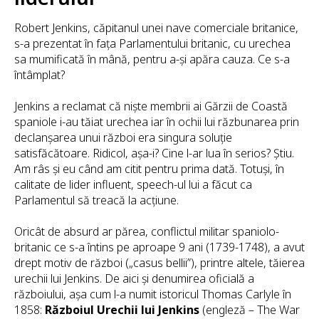
Robert Jenkins, căpitanul unei nave comerciale britanice,
s-a prezentat în fața Parlamentului britanic, cu urechea
sa mumificată în mână, pentru a-și apăra cauza. Ce s-a
întâmplat?
Jenkins a reclamat că niște membrii ai Gărzii de Coastă
spaniole i-au tăiat urechea iar în ochii lui răzbunarea prin
declanșarea unui război era singura soluție
satisfăcătoare. Ridicol, așa-i? Cine l-ar lua în serios? Știu.
Am râs și eu când am citit pentru prima dată. Totuși, în
calitate de lider influent, speech-ul lui a făcut ca
Parlamentul să treacă la acțiune.
Oricât de absurd ar părea, conflictul militar spaniolo-
britanic ce s-a întins pe aproape 9 ani (1739-1748), a avut
drept motiv de război („casus bellii”), printre altele, tăierea
urechii lui Jenkins. De aici și denumirea oficială a
războiului, așa cum l-a numit istoricul Thomas Carlyle în
1858:
Războiul Urechii lui Jenkins
(engleză – The War