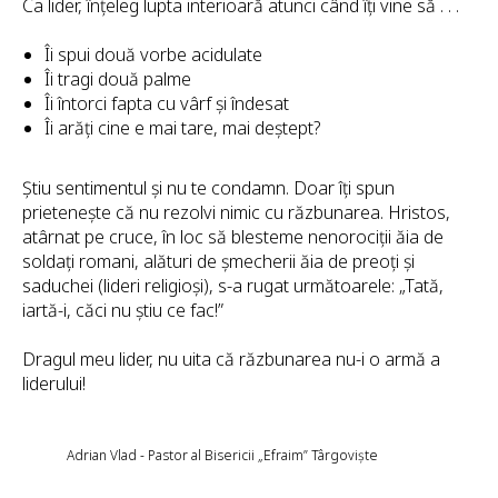
Ca lider, înțeleg lupta interioară atunci când îți vine să . . .
Îi spui două vorbe acidulate
Îi tragi două palme
Îi întorci fapta cu vârf și îndesat
Îi arăți cine e mai tare, mai deștept?
Știu sentimentul și nu te condamn. Doar îți spun
prietenește că nu rezolvi nimic cu răzbunarea. Hristos,
atârnat pe cruce, în loc să blesteme nenorociții ăia de
soldați romani, alături de șmecherii ăia de preoți și
saduchei (lideri religioși), s-a rugat următoarele: „Tată,
iartă-i, căci nu știu ce fac!”
Dragul meu lider, nu uita că răzbunarea nu-i o armă a
liderului!
Adrian Vlad - Pastor al Bisericii „Efraim” Târgoviște