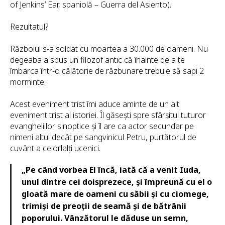
of Jenkins’ Ear, spaniolă – Guerra del Asiento).
Rezultatul?
Războiul s-a soldat cu moartea a 30.000 de oameni. Nu
degeaba a spus un filozof antic că înainte de a te
îmbarca într-o călătorie de răzbunare trebuie să sapi 2
morminte.
Acest eveniment trist îmi aduce aminte de un alt
eveniment trist al istoriei. Îl găsești spre sfârșitul tuturor
evangheliilor sinoptice și îl are ca actor secundar pe
nimeni altul decât pe sangvinicul Petru, purtătorul de
cuvânt a celorlalți ucenici.
„Pe când vorbea El încă, iată că a venit Iuda,
unul dintre cei doisprezece, și împreună cu el o
gloată mare de oameni cu săbii și cu ciomege,
trimiși de preoții de seamă și de bătrânii
poporului. Vânzătorul le dăduse un semn,