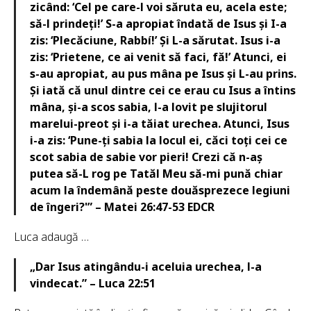
zicând: ‘Cel pe care-l voi săruta eu, acela este;
să-l prindeți!’ S-a apropiat îndată de Isus și I-a
zis: ‘Plecăciune, Rabbí!’ Și L-a sărutat. Isus i-a
zis: ‘Prietene, ce ai venit să faci, fă!’ Atunci, ei
s-au apropiat, au pus mâna pe Isus și L-au prins.
Și iată că unul dintre cei ce erau cu Isus a întins
mâna, și-a scos sabia, l-a lovit pe slujitorul
marelui-preot și i-a tăiat urechea. Atunci, Isus
i-a zis: ‘Pune-ți sabia la locul ei, căci toți cei ce
scot sabia de sabie vor pieri! Crezi că n-aș
putea să-L rog pe Tatăl Meu să-mi pună chiar
acum la îndemână peste douăsprezece legiuni
de îngeri?'” – Matei 26:47-53 EDCR
Luca adaugă …
„Dar Isus atingându-i aceluia urechea, l-a
vindecat.” – Luca 22:51