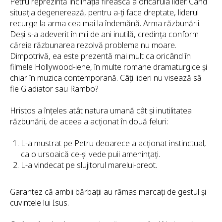
Petru reprezintă înclinația firească a oricăruia lider. Când
situația degenerează, pentru a-ți face dreptate, liderul
recurge la arma cea mai la îndemănă. Arma răzbunării.
Deși s-a adeverit în mii de ani inutilă, credința conform
căreia răzbunarea rezolvă problema nu moare.
Dimpotrivă, ea este prezentă mai mult ca oricând în
filmele Hollywood-iene, în multe romane dramaturgice și
chiar în muzica contemporană. Câți lideri nu visează să
fie Gladiator sau Rambo?
Hristos a înțeles atât natura umană cât și inutilitatea
răzbunării, de aceea a acționat în două feluri:
L-a mustrat pe Petru deoarece a acționat instinctual,
ca o ursoaică ce-și vede puii amenințați.
L-a vindecat pe slujitorul marelui-preot.
Garantez că ambii bărbații au rămas marcați de gestul și
cuvintele lui Isus.